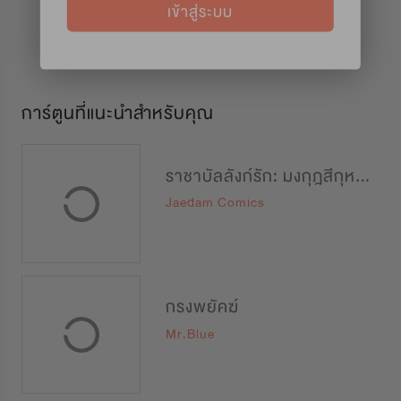
เข้าสู่ระบบ
การ์ตูนที่แนะนำสำหรับคุณ
ราชาบัลลังก์รัก: มงกุฎสีกุหลาบ
Jaedam Comics
กรงพยัคฆ์
Mr.Blue