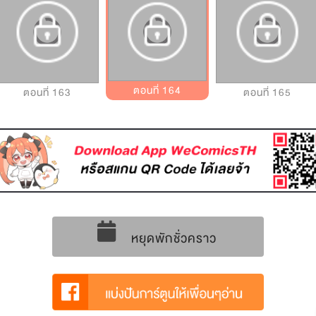
ตอนที่ 164
ตอนที่ 163
ตอนที่ 165
หยุดพักชั่วคราว