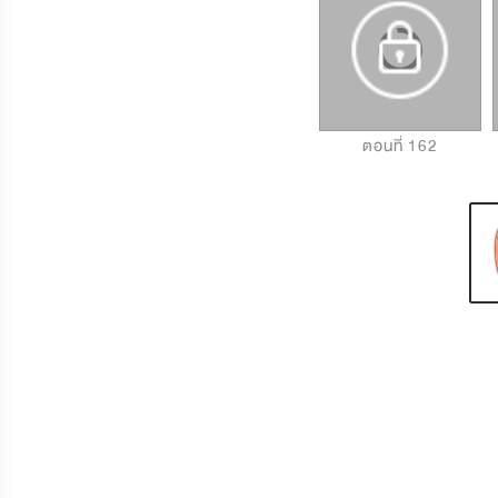
ตอนที่ 160
ตอนที่ 161
ตอนที่ 162