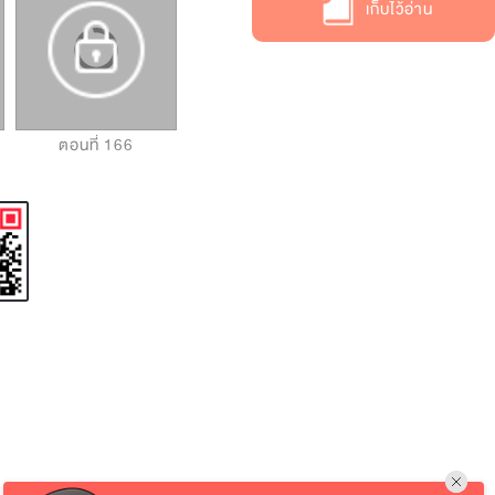
เก็บไว้อ่าน
ตอนที่ 166
ตอนที่ 167
ตอนที่ 168