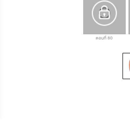
ตอนที่ 78
ตอนที่ 79
ตอนที่ 80