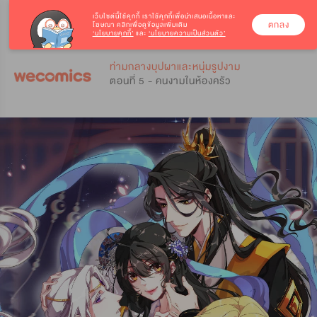
เว็บไซต์นี้ใช้คุกกี้
เราใช้คุกกี้เพื่อนำเสนอเนื้อหาและ
ตกลง
โฆษณา คลิกเพื่อดูข้อมูลเพิ่มเติม
‘นโยบายคุกกี้’
และ
‘นโยบายความเป็นส่วนตัว’
0
0
ท่ามกลางบุปผาและหนุ่มรูปงาม
ตอนที่ 5 - คนงามในห้องครัว