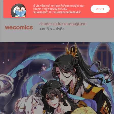
เว็บไซต์นี้ใช้คุกกี้
เราใช้คุกกี้เพื่อนำเสนอเนื้อหาและ
ตกลง
โฆษณา คลิกเพื่อดูข้อมูลเพิ่มเติม
‘นโยบายคุกกี้’
และ
‘นโยบายความเป็นส่วนตัว’
0
0
ท่ามกลางบุปผาและหนุ่มรูปงาม
ตอนที่ 8 - จำศีล