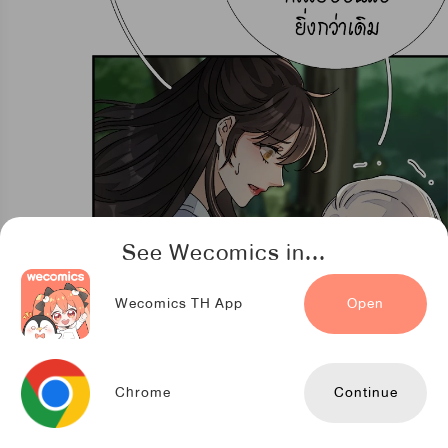
See Wecomics in...
Wecomics TH App
Open
Chrome
Continue