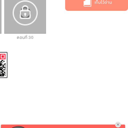
เก็บไว้อ่าน
ตอนที่ 30
ตอนที่ 31
ตอนที่ 32