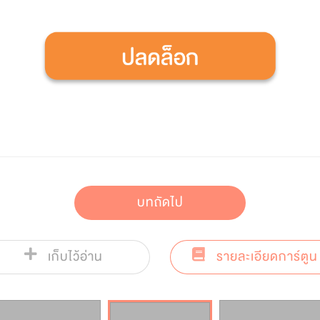
บทถัดไป
เก็บไว้อ่าน
รายละเอียดการ์ตูน