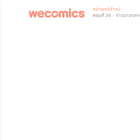
0
อย่าแหย่เจ้าแม่
ตอนที่ 28 - ข่าวฉาวกลา