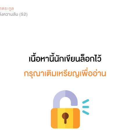
0
จ้าตระกูล
ห่งความลับ (S2)