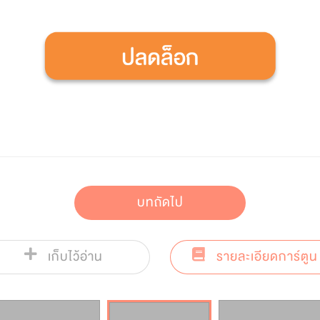
บทถัดไป
เก็บไว้อ่าน
รายละเอียดการ์ตูน