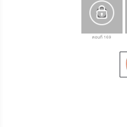
ตอนที่ 167
ตอนที่ 168
ตอนที่ 169