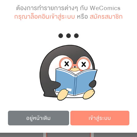
ต้องการทำรายการต่างๆ กับ WeComics
กรุณาล็อคอินเข้าสู่ระบบ
หรือ
สมัครสมาชิก
บทถัดไป
เก็บไว้อ่าน
รายละเอียดการ์ตูน
อยู่หน้าเดิม
เข้าสู่ระบบ