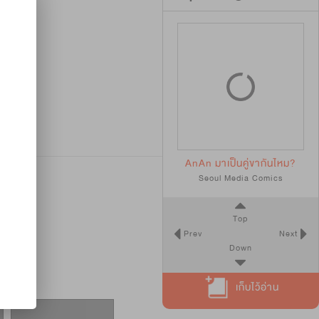
AnAn มาเป็นคู่ขากันไหม?
Seoul Media Comics
Top
Prev
Next
Down
เก็บไว้อ่าน