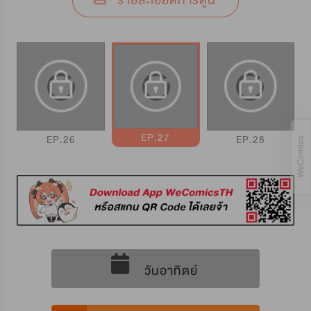
รายละเอียดการ์ตูน
EP.27
EP.26
EP.28
วันอาทิตย์